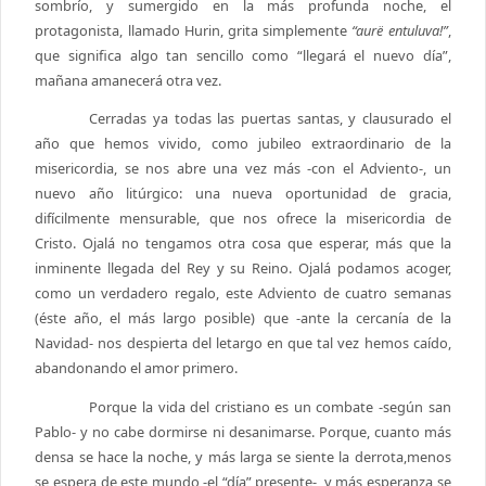
sombrío, y sumergido en la más profunda noche, el
protagonista, llamado Hurin, grita simplemente
“aurë entuluva!”
,
que significa algo tan sencillo como “llegará el nuevo día”,
mañana amanecerá otra vez.
Cerradas ya todas las puertas santas, y clausurado el
año que hemos vivido, como jubileo extraordinario de la
misericordia, se nos abre una vez más -con el Adviento-, un
nuevo año litúrgico: una nueva oportunidad de gracia,
difícilmente mensurable, que nos ofrece la misericordia de
Cristo. Ojalá no tengamos otra cosa que esperar, más que la
inminente llegada del Rey y su Reino. Ojalá podamos acoger,
como un verdadero regalo, este Adviento de cuatro semanas
(éste año, el más largo posible) que -ante la cercanía de la
Navidad- nos despierta del letargo en que tal vez hemos caído,
abandonando el amor primero.
Porque la vida del cristiano es un combate -según san
Pablo- y no cabe dormirse ni desanimarse. Porque, cuanto más
densa se hace la noche, y más larga se siente la derrota,menos
se espera de este mundo -el “día” presente-, y más esperanza se