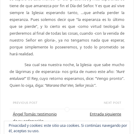
tiene de que amanezca por fin el Día del Señor. Y es que así vive
siempre la Iglesia: esperando tanto, …que anhela perder la
esperanza. Pues solemos decir que “la esperanza es lo último
que se pierde”, y lo cierto es que -como virtud teologal- la
perderemos al final de todas las cosas, cuando -con la venida de
nuestro Señor en gloria-, ya no tengamos nada que esperar,
porque simplemente lo poseeremos, y todo lo prometido se
hará realidad.
Sea cual sea nuestra noche, la Iglesia -que sabe mucho
de lágrimas y de esperanza- nos grita de nuevo este año:
“Aurë
entuluva!”
El Rey, cuyo retorno esperamos, dice: “Vengo pronto”.
Quien lo oiga, diga:
“Marana tha! Ven, Señor Jesús”
.
PREVIOUS POST
NEXT POST
Ángel Tomás: testimonio
Entrada siguiente
de su ordenación
Privacidad y cookies: este sitio usa cookies. Si continúas navegando por
él, aceptas su uso.