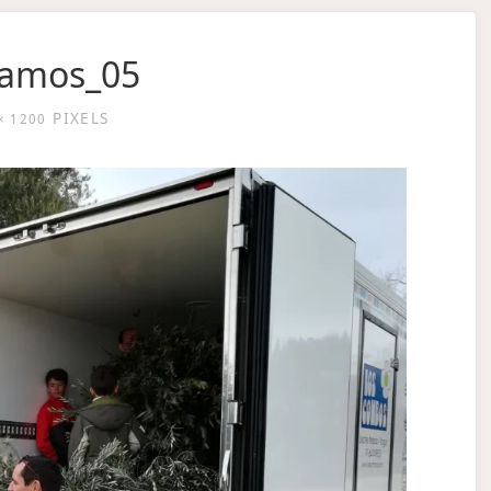
ramos_05
PIXELS
× 1200