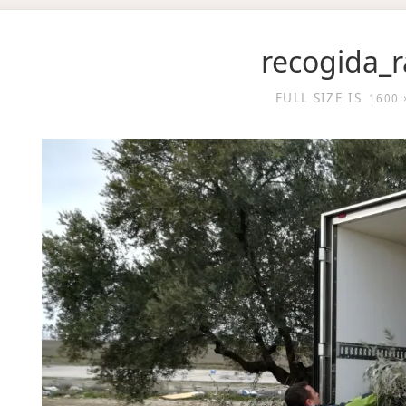
recogida_
FULL SIZE IS
1600 